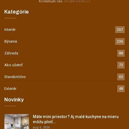
Kontaktujte nás:
info@k-media.cz
Kategórie
Interiér
267
Bývanie
236
Záhrada
88
Ako ušetriť
73
Stavebníctvo
65
Exteriér
48
Novinky
Máte mini priestor? Aj malé kuchyne na mieru
môžu plniť…
aug 6, 2026