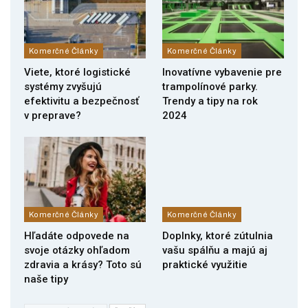
Komerčné Články
Komerčné Články
Viete, ktoré logistické
Inovatívne vybavenie pre
systémy zvyšujú
trampolínové parky.
efektivitu a bezpečnosť
Trendy a tipy na rok
v preprave?
2024
Komerčné Články
Komerčné Články
Hľadáte odpovede na
Doplnky, ktoré zútulnia
svoje otázky ohľadom
vašu spálňu a majú aj
zdravia a krásy? Toto sú
praktické využitie
naše tipy