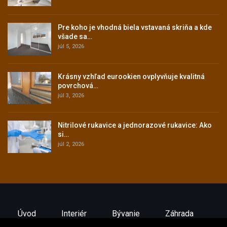
Pre koho je vhodná biela vstavaná skriňa a kde
všade sa…
júl 5, 2026
Krásny vzhľad eurookien ovplyvňuje kvalitná
povrchová…
júl 3, 2026
Nitrilové rukavice a jednorazové rukavice: Ako
si…
júl 2, 2026
Úvod
Interiér
Bývanie
Záhrada