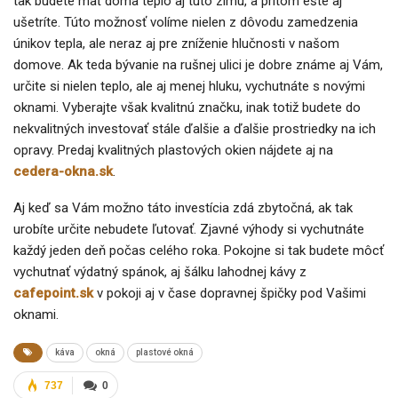
tak budete mať doma teplo aj túto zimu, a pritom ešte aj
ušetríte. Túto možnosť volíme nielen z dôvodu zamedzenia
únikov tepla, ale neraz aj pre zníženie hlučnosti v našom
domove. Ak teda bývanie na rušnej ulici je dobre známe aj Vám,
určite si nielen teplo, ale aj menej hluku, vychutnáte s novými
oknami. Vyberajte však kvalitnú značku, inak totiž budete do
nekvalitných investovať stále ďalšie a ďalšie prostriedky na ich
opravy. Predaj kvalitných plastových okien nájdete aj na
cedera-okna.sk
.
Aj keď sa Vám možno táto investícia zdá zbytočná, ak tak
urobíte určite nebudete ľutovať. Zjavné výhody si vychutnáte
každý jeden deň počas celého roka. Pokojne si tak budete môcť
vychutnať výdatný spánok, aj šálku lahodnej kávy z
cafepoint.sk
v pokoji aj v čase dopravnej špičky pod Vašimi
oknami.
káva
okná
plastové okná
737
0