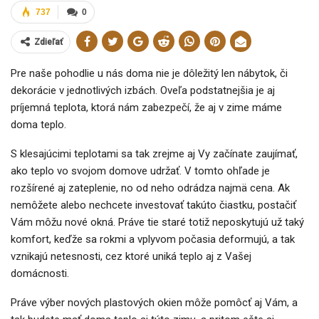
737
0
Zdieľať
Pre naše pohodlie u nás doma nie je dôležitý len nábytok, či
dekorácie v jednotlivých izbách. Oveľa podstatnejšia je aj
príjemná teplota, ktorá nám zabezpečí, že aj v zime máme
doma teplo.
S klesajúcimi teplotami sa tak zrejme aj Vy začínate zaujímať,
ako teplo vo svojom domove udržať. V tomto ohľade je
rozšírené aj zateplenie, no od neho odrádza najmä cena. Ak
nemôžete alebo nechcete investovať takúto čiastku, postačiť
Vám môžu nové okná. Práve tie staré totiž neposkytujú už taký
komfort, keďže sa rokmi a vplyvom počasia deformujú, a tak
vznikajú netesnosti, cez ktoré uniká teplo aj z Vašej
domácnosti.
Práve výber nových plastových okien môže pomôcť aj Vám, a