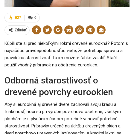
627
0
Zdieľať
Kúpili ste si pred niekoľkými rokmi drevené eurookná? Potom s
najväčšou pravdepodobnosťou viete, že potrebujú správnu a
pravidelnú starostlivosť. Tú im môžete ľahko zaistiť. Stačí
použiť vhodný prípravok na ošetrenie eurookien.
Odborná starostlivosť o
drevené povrchy eurookien
Aby si eurookná aj drevené dvere zachovali svoju krásu a
funkčnosť, hoci sú pri výrobe povrchovo ošetrené, všetkým
plochám je s plynúcim časom potrebné venovať potrebnú
starostlivosť. Prípravky určené na údržbu drevených okien a
dverí povrchovo upravených lazúrovacími a krycími lakmi sa