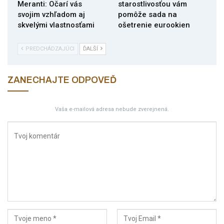
Meranti: Očarí vás
starostlivosťou vám
svojim vzhľadom aj
pomôže sada na
skvelými vlastnosťami
ošetrenie eurookien
PREDCHÁDZAJÚCI
ĎALŠÍ
ZANECHAJTE ODPOVEĎ
Vaša e-mailová adresa nebude zverejnená.