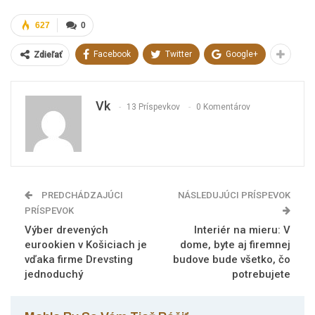
627
0
Facebook
Twitter
Google+
Zdieľať
Vk
13 Príspevkov
0 Komentárov
PREDCHÁDZAJÚCI
NÁSLEDUJÚCI PRÍSPEVOK
PRÍSPEVOK
Výber drevených
Interiér na mieru: V
eurookien v Košiciach je
dome, byte aj firemnej
vďaka firme Drevsting
budove bude všetko, čo
jednoduchý
potrebujete