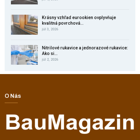
Krásny vzhľad eurookien ovplyvňuje
kvalitná povrchová…
júl 3, 2026
Nitrilové rukavice a jednorazové rukavice:
Ako si…
júl 2, 2026
O Nás