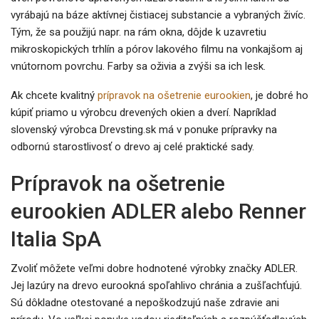
vyrábajú na báze aktívnej čistiacej substancie a vybraných živíc.
Tým, že sa použijú napr. na rám okna, dôjde k uzavretiu
mikroskopických trhlín a pórov lakového filmu na vonkajšom aj
vnútornom povrchu. Farby sa oživia a zvýši sa ich lesk.
Ak chcete kvalitný
prípravok na ošetrenie eurookien
, je dobré ho
kúpiť priamo u výrobcu drevených okien a dverí. Napríklad
slovenský výrobca Drevsting.sk má v ponuke prípravky na
odbornú starostlivosť o drevo aj celé praktické sady.
Prípravok na ošetrenie
eurookien ADLER alebo Renner
Italia SpA
Zvoliť môžete veľmi dobre hodnotené výrobky značky ADLER.
Jej lazúry na drevo eurookná spoľahlivo chránia a zušľachťujú.
Sú dôkladne otestované a nepoškodzujú naše zdravie ani