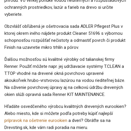
prírodu. Vo veľkej ponuke vodou riediteľných a rozpúšťadlových
ochranných prostriedkov, lazúr a farieb na drevo si určite
vyberiete.
Obzvlášť obľúbená je ošetrovacia sada ADLER Pflegest Plus v
ktorej okrem iného nájdete produkt Cleaner 51696 s výbornou
schopnosťou rozpúšťať nečistoty a odmastiť povrch či produkt
Finish na uzavretie mikro trhlín a pórov.
Ďalšou možnosťou sú kvalitné výrobky od talianskej firmy
Renner. Použiť môžete napr. jej udržiavacie systémy T.CLEAN a
T.TOP vhodné na drevené okná povrchovo upravené
akoukoľvek hrubo-vrstvovou lazúrou na vodou riediteľnej báze.
Na oživenie povrchovej úpravy aj na celkovú údržbu drevených
okien slúži opravná sada Renner KIT MAINTENANCE.
Hľadáte osvedčeného výrobcu kvalitných drevených eurookien?
Alebo miesto, kde si môžete podľa potreby kúpiť najlepší
prípravok na ošetrenie eurookien
a dverí? Obráťte sa na
Drevsting.sk, kde vám radi poradia na mieru.