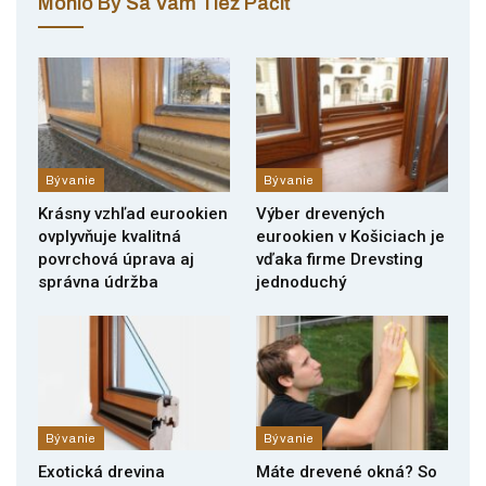
Mohlo By Sa Vám Tiež Páčiť
Bývanie
Bývanie
Krásny vzhľad eurookien
Výber drevených
ovplyvňuje kvalitná
eurookien v Košiciach je
povrchová úprava aj
vďaka firme Drevsting
správna údržba
jednoduchý
Bývanie
Bývanie
Exotická drevina
Máte drevené okná? So