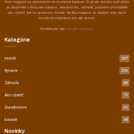
Sme magazín so zameraním na moderné bývanie. Či už ste domáci kutil alebo
sa zaujímate o témy ako bývanie, stavebníctvo, záhrada, prípadne premýšľate
ako ušetriť, ste na správnom mieste. Na Baumagazin.sk nájdete rady, tipy a
moderné inšpirácie pre váš domov.
Kontaktujte nás:
info@k-media.cz
Kategórie
Interiér
267
Bývanie
236
Záhrada
88
Ako ušetriť
73
Stavebníctvo
65
Exteriér
48
Novinky