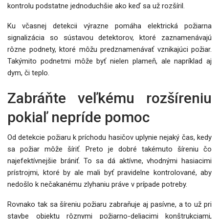
kontrolu podstatne jednoduchšie ako keď sa už rozšíril.
Ku včasnej detekcii výrazne pomáha elektrická požiarna
signalizácia so sústavou detektorov, ktoré zaznamenávajú
rôzne podnety, ktoré môžu predznamenávať vznikajúci požiar.
Takýmito podnetmi môže byť nielen plameň, ale napríklad aj
dym, či teplo.
Zabráňte veľkému rozšíreniu
pokiaľ nepríde pomoc
Od detekcie požiaru k príchodu hasičov uplynie nejaký čas, kedy
sa požiar môže šíriť. Preto je dobré takémuto šíreniu čo
najefektívnejšie brániť. To sa dá aktívne, vhodnými hasiacimi
prístrojmi, ktoré by ale mali byť pravidelne kontrolované, aby
nedošlo k nečakanému zlyhaniu práve v prípade potreby.
Rovnako tak sa šíreniu požiaru zabraňuje aj pasívne, a to už pri
stavbe objektu rôznymi požiarno-deliacimi konštrukciami,