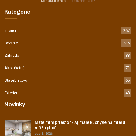
Kontaktujte nás:
info@k-media.cz
Kategórie
Interiér
267
Bývanie
236
Záhrada
88
Ako ušetriť
73
Stavebníctvo
65
Exteriér
48
Novinky
Máte mini priestor? Aj malé kuchyne na mieru
môžu plniť…
aug 6, 2026