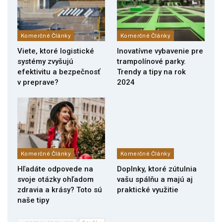
Komerčné Články
Komerčné Články
Viete, ktoré logistické
Inovatívne vybavenie pre
systémy zvyšujú
trampolínové parky.
efektivitu a bezpečnosť
Trendy a tipy na rok
v preprave?
2024
Komerčné Články
Komerčné Články
Hľadáte odpovede na
Doplnky, ktoré zútulnia
svoje otázky ohľadom
vašu spálňu a majú aj
zdravia a krásy? Toto sú
praktické využitie
naše tipy