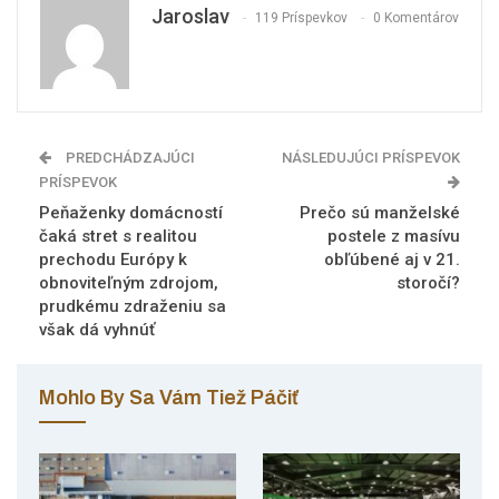
Jaroslav
119 Príspevkov
0 Komentárov
PREDCHÁDZAJÚCI
NÁSLEDUJÚCI PRÍSPEVOK
PRÍSPEVOK
Peňaženky domácností
Prečo sú manželské
čaká stret s realitou
postele z masívu
prechodu Európy k
obľúbené aj v 21.
obnoviteľným zdrojom,
storočí?
prudkému zdraženiu sa
však dá vyhnúť
Mohlo By Sa Vám Tiež Páčiť