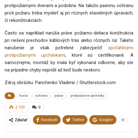
protipožiarnymi dverami a podobne. Na takúto pasívnu ochranu
proti požiaru treba myslieť aj pri rôznych stavebných úpravách,
či rekonštrukciách.
Často sa napríklad narúša práve požiarno-deliaca konštrukcia
pri riešení prechodov káblových trás alebo rôznych rúr. Takéto
narušenie je však potrebné zabezpečiť
spoľahlivými
protipožiarnymi upchávkami
, ktoré sú certifikované. A
samozrejme, montáž by mala byť vykonaná odborne, aby ste
na prípadne chyby neprišli až keď bude neskoro.
Zdroj obrázku: Panchenko Vladimir
/ Shutterstock.com
hasiči
ochrana
požiar
protipožiarne upchávky
1 720
0
Facebook
Twitter
Google+
Zdieľať