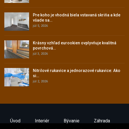
Pre koho je vhodná biela vstavaná skriňa a kde
všade sa…
júl 5, 2026
Krásny vzhľad eurookien ovplyvňuje kvalitná
povrchová…
júl 3, 2026
Nitrilové rukavice a jednorazové rukavice: Ako
si…
júl 2, 2026
Úvod
Interiér
Bývanie
Záhrada
Ako Ušetriť
Stavebníctvo
Exteriér