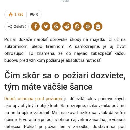
Požiar
1 720
0
Zdieľať
Požiar dokáže narobiť obrovské škody na majetku. Či už na
súkromnom, alebo firemnom. A samozrejme, je aj život
ohrozujúci. To znamená, že čo najviac zabezpečiť každú
budovu pred vznikom požiaru je absolútna nutnosť.
Čím skôr sa o požiari dozviete,
tým máte väčšie šance
Dobrá ochrana pred požiarmi
je dôležitá tak v priemyselných
ako aj v obytných objektoch. Samozrejme, riziku vzniku požiaru
sa nedá úplne zabrániť. Minimalizovať riziko sa však dá veľmi
účinne. Prvoradá a pri boji s ohňom aj veľmi zásadná, je včasná
detekcia. Pokiaľ je požiar len v zárodku, dostáva sa pod