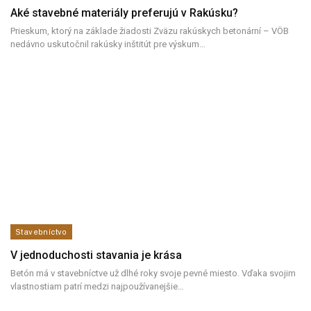
Aké stavebné materiály preferujú v Rakúsku?
Prieskum, ktorý na základe žiadosti Zväzu rakúskych betonární – VÖB
nedávno uskutočnil rakúsky inštitút pre výskum…
Stavebníctvo
V jednoduchosti stavania je krása
Betón má v stavebníctve už dlhé roky svoje pevné miesto. Vďaka svojim
vlastnostiam patrí medzi najpoužívanejšie
…