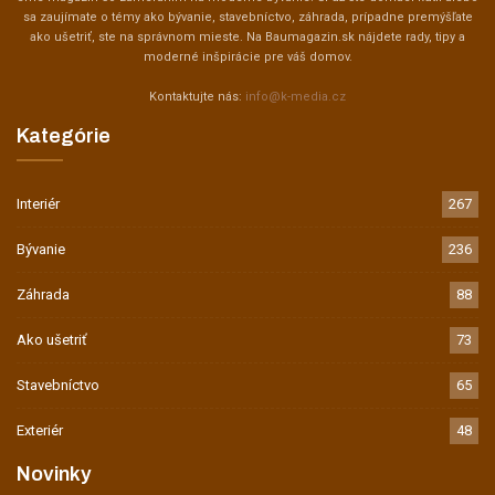
sa zaujímate o témy ako bývanie, stavebníctvo, záhrada, prípadne premýšľate
ako ušetriť, ste na správnom mieste. Na Baumagazin.sk nájdete rady, tipy a
moderné inšpirácie pre váš domov.
Kontaktujte nás:
info@k-media.cz
Kategórie
Interiér
267
Bývanie
236
Záhrada
88
Ako ušetriť
73
Stavebníctvo
65
Exteriér
48
Novinky