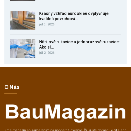
Krásny vzhľad eurookien ovplyvňuje
kvalitná povrchová…
júl 3, 2026
Nitrilové rukavice a jednorazové rukavice:
Ako si…
júl 2, 2026
O Nás
Sme magazín so zameraním na moderné bývanie. Či už ste domáci kutil alebo