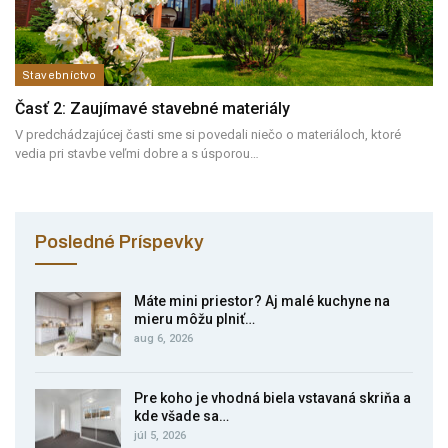
Stavebníctvo
Časť 2: Zaujímavé stavebné materiály
V predchádzajúcej časti sme si povedali niečo o materiáloch, ktoré
vedia pri stavbe veľmi dobre a s úsporou…
Posledné Príspevky
Máte mini priestor? Aj malé kuchyne na
mieru môžu plniť…
aug 6, 2026
Pre koho je vhodná biela vstavaná skriňa a
kde všade sa…
júl 5, 2026