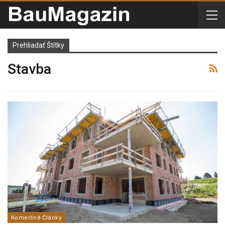
Prehliadať Štítky
Stavba
Komerčné Články