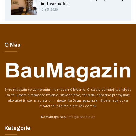
budove bude…
jún 5, 2026
O Nás
Sme magazín so zameraním na moderné bývanie. Či už ste domáci kutil alebo
sa zaujímate o témy ako bývanie, stavebníctvo, záhrada, prípadne premýšľate
ako ušetriť, ste na správnom mieste. Na Baumagazin.sk nájdete rady, tipy a
moderné inšpirácie pre váš domov.
Kontaktujte nás:
info@k-media.cz
Kategórie