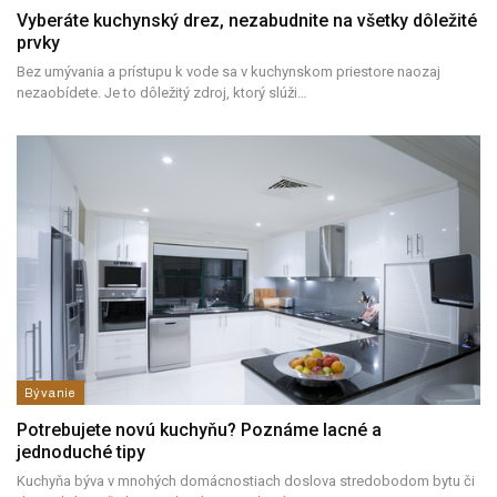
Vyberáte kuchynský drez, nezabudnite na všetky dôležité
prvky
Bez umývania a prístupu k vode sa v kuchynskom priestore naozaj
nezaobídete. Je to dôležitý zdroj, ktorý slúži…
Bývanie
Potrebujete novú kuchyňu? Poznáme lacné a
jednoduché tipy
Kuchyňa býva v mnohých domácnostiach doslova stredobodom bytu či