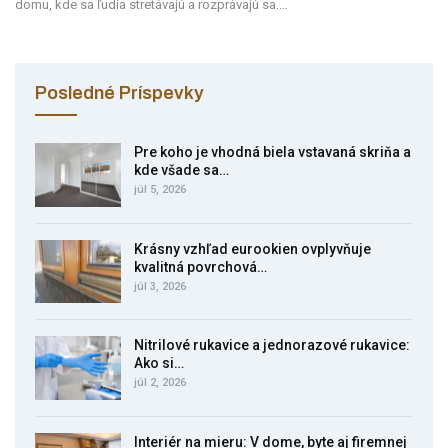
domu, kde sa ľudia stretávajú a rozprávajú sa.…
Posledné Príspevky
Pre koho je vhodná biela vstavaná skriňa a
kde všade sa…
júl 5, 2026
Krásny vzhľad eurookien ovplyvňuje
kvalitná povrchová…
júl 3, 2026
Nitrilové rukavice a jednorazové rukavice:
Ako si…
júl 2, 2026
Interiér na mieru: V dome, byte aj firemnej