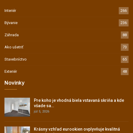
Interiér
266
Bývanie
236
Záhrada
88
Ako ušetriť
73
Stavebníctvo
65
Exteriér
48
Novinky
Pre koho je vhodná biela vstavaná skriňa a kde
všade sa…
júl 5, 2026
Krásny vzhľad eurookien ovplyvňuje kvalitná