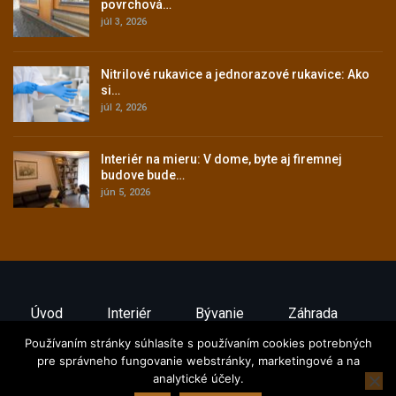
povrchová…
júl 3, 2026
Nitrilové rukavice a jednorazové rukavice: Ako
si…
júl 2, 2026
Interiér na mieru: V dome, byte aj firemnej
budove bude…
jún 5, 2026
Úvod
Interiér
Bývanie
Záhrada
Ako Ušetriť
Stavebníctvo
Exteriér
Používaním stránky súhlasíte s používaním cookies potrebných
pre správneho fungovanie webstránky, marketingové a na
analytické účely.
© 2026 - Baumagazin.sk. All Rights Reserved.