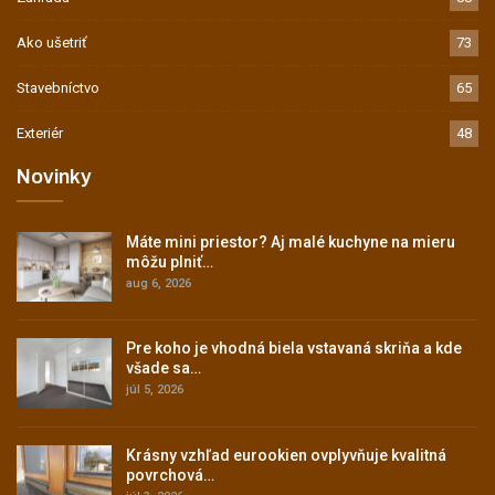
Ako ušetriť
73
Stavebníctvo
65
Exteriér
48
Novinky
Máte mini priestor? Aj malé kuchyne na mieru
môžu plniť…
aug 6, 2026
Pre koho je vhodná biela vstavaná skriňa a kde
všade sa…
júl 5, 2026
Krásny vzhľad eurookien ovplyvňuje kvalitná
povrchová…