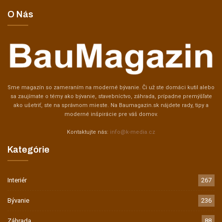
O Nás
Sme magazín so zameraním na moderné bývanie. Či už ste domáci kutil alebo
sa zaujímate o témy ako bývanie, stavebníctvo, záhrada, prípadne premýšľate
ako ušetriť, ste na správnom mieste. Na Baumagazin.sk nájdete rady, tipy a
moderné inšpirácie pre váš domov.
Kontaktujte nás:
info@k-media.cz
Kategórie
Interiér
267
Bývanie
236
Záhrada
88