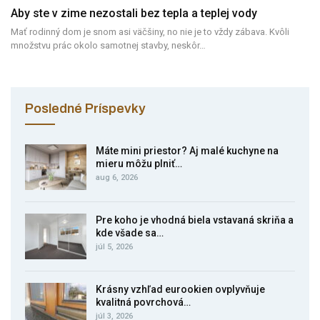
Aby ste v zime nezostali bez tepla a teplej vody
Mať rodinný dom je snom asi väčšiny, no nie je to vždy zábava. Kvôli
množstvu prác okolo samotnej stavby, neskôr…
Posledné Príspevky
Máte mini priestor? Aj malé kuchyne na
mieru môžu plniť…
aug 6, 2026
Pre koho je vhodná biela vstavaná skriňa a
kde všade sa…
júl 5, 2026
Krásny vzhľad eurookien ovplyvňuje
kvalitná povrchová…
júl 3, 2026