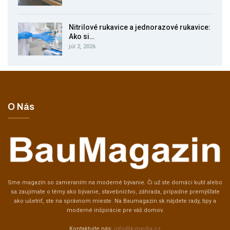
Nitrilové rukavice a jednorazové rukavice:
Ako si…
júl 2, 2026
O Nás
Sme magazín so zameraním na moderné bývanie. Či už ste domáci kutil alebo
sa zaujímate o témy ako bývanie, stavebníctvo, záhrada, prípadne premýšľate
ako ušetriť, ste na správnom mieste. Na Baumagazin.sk nájdete rady, tipy a
moderné inšpirácie pre váš domov.
Kontaktujte nás:
info@k-media.cz