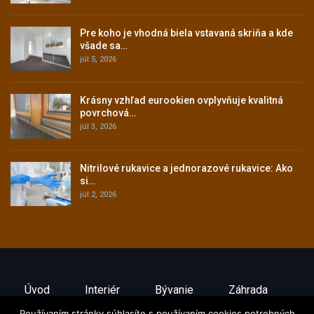
Pre koho je vhodná biela vstavaná skriňa a kde
všade sa…
júl 5, 2026
Krásny vzhľad eurookien ovplyvňuje kvalitná
povrchová…
júl 3, 2026
Nitrilové rukavice a jednorazové rukavice: Ako
si…
júl 2, 2026
Úvod
Interiér
Bývanie
Záhrada
Ako Ušetriť
Stavebníctvo
Exteriér
Používaním stránky súhlasíte s používaním cookies potrebných