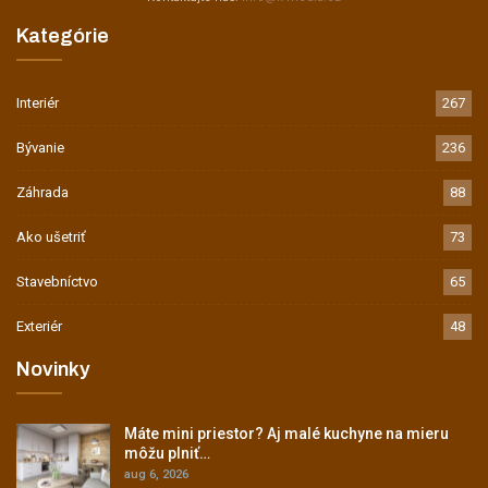
Kategórie
Interiér
267
Bývanie
236
Záhrada
88
Ako ušetriť
73
Stavebníctvo
65
Exteriér
48
Novinky
Máte mini priestor? Aj malé kuchyne na mieru
môžu plniť…
aug 6, 2026