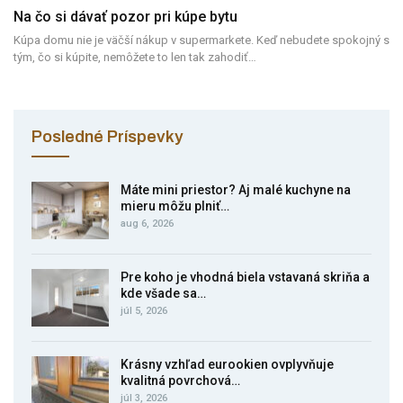
Na čo si dávať pozor pri kúpe bytu
Kúpa domu nie je väčší nákup v supermarkete. Keď nebudete spokojný s
tým, čo si kúpite, nemôžete to len tak zahodiť…
Posledné Príspevky
Máte mini priestor? Aj malé kuchyne na
mieru môžu plniť…
aug 6, 2026
Pre koho je vhodná biela vstavaná skriňa a
kde všade sa…
júl 5, 2026
Krásny vzhľad eurookien ovplyvňuje
kvalitná povrchová…
júl 3, 2026