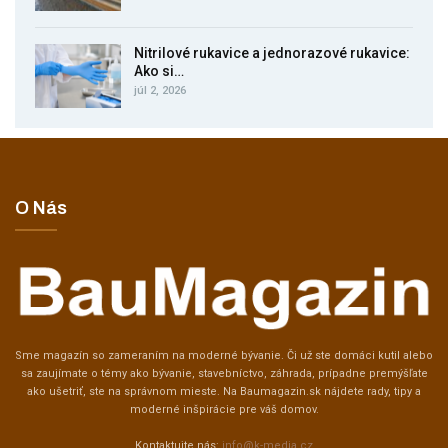
Nitrilové rukavice a jednorazové rukavice:
Ako si…
júl 2, 2026
O Nás
Sme magazín so zameraním na moderné bývanie. Či už ste domáci kutil alebo
sa zaujímate o témy ako bývanie, stavebníctvo, záhrada, prípadne premýšľate
ako ušetriť, ste na správnom mieste. Na Baumagazin.sk nájdete rady, tipy a
moderné inšpirácie pre váš domov.
Kontaktujte nás:
info@k-media.cz