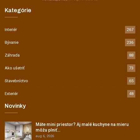
Kategórie
Interiér
267
Bývanie
236
Záhrada
88
Ako ušetriť
73
Stavebníctvo
65
Exteriér
48
Novinky
Máte mini priestor? Aj malé kuchyne na mieru
môžu plniť…
aug 6, 2026