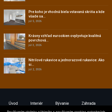
Pre koho je vhodná biela vstavaná skriňa a kde
všade sa…
júl 5, 2026
Krásny vzhľad eurookien ovplyvňuje kvalitná
povrchová…
júl 3, 2026
Nitrilové rukavice a jednorazové rukavice: Ako
si…
júl 2, 2026
Úvod
Interiér
Bývanie
Záhrada
Ako Ušetriť
Stavebníctvo
Exteriér
Používaním stránky súhlasíte s používaním cookies potrebných